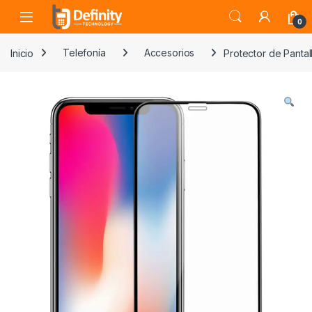
Skip to navigation
Skip to content
Open
0
Inicio
Telefonía
Accesorios
Protector de Pantal