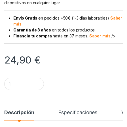
dispositivos en cualquier lugar
Envío Gratis
en pedidos +50€ (1-3 días laborables)
Saber
más
Garantía de 3 años
en todos los productos.
Financia tu compra
hasta en 37 meses.
Saber más
/>
24,90
€
Adaptador de corriente USB-C de 20 W Apple Original quantit
Alternative:
Descripción
Especificaciones
Va