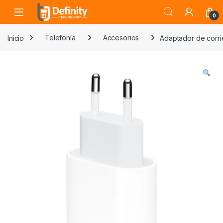
Skip to navigation
Skip to content
Open
0
Inicio
Telefonía
Accesorios
Adaptador de corri