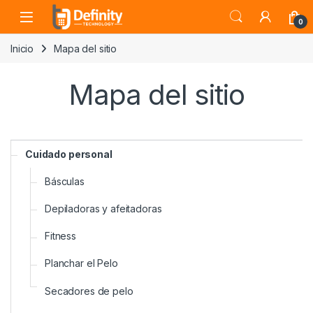
Skip to navigation
Skip to content
Open
0
Inicio
Mapa del sitio
Mapa del sitio
Cuidado personal
Básculas
Depiladoras y afeitadoras
Fitness
Planchar el Pelo
Secadores de pelo