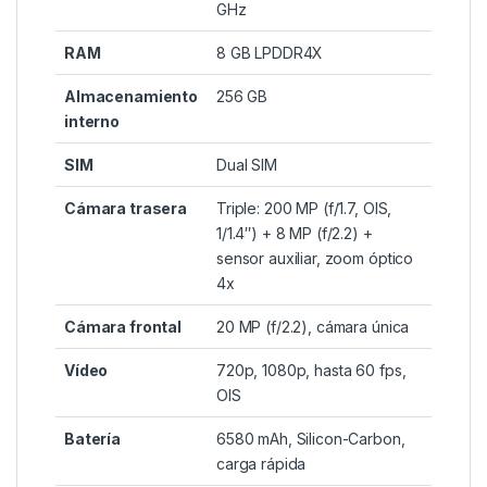
GHz
RAM
8 GB LPDDR4X
Almacenamiento
256 GB
interno
SIM
Dual SIM
Cámara trasera
Triple: 200 MP (f/1.7, OIS,
1/1.4″) + 8 MP (f/2.2) +
sensor auxiliar, zoom óptico
4x
Cámara frontal
20 MP (f/2.2), cámara única
Vídeo
720p, 1080p, hasta 60 fps,
OIS
Batería
6580 mAh, Silicon-Carbon,
carga rápida