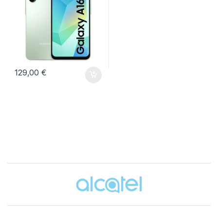
129,00
€
Brands Carousel