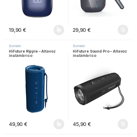
19,90
€
29,90
€
Este producto tiene múltiples variantes. Las opciones se pueden
Sonido
Sonido
HiFuture Ripple – Altavoz
HiFuture Sound Pro – Altavoz
inalámbrico
inalámbrico
49,90
€
45,90
€
Este producto tiene múltiples variantes. Las opciones se pueden