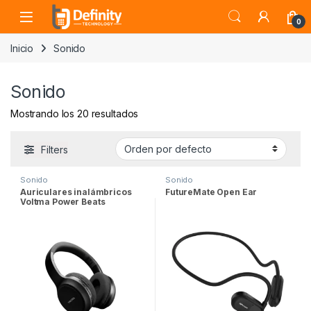
Skip to navigation
Skip to content
Open
0
Inicio
Sonido
Sonido
Mostrando los 20 resultados
Filters
Sonido
Sonido
Auriculares inalámbricos
FutureMate Open Ear
Voltma Power Beats