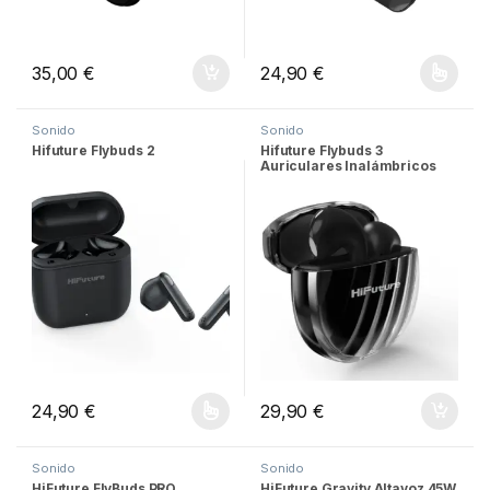
35,00
€
24,90
€
Este producto tiene múltiples v
Sonido
Sonido
Hifuture Flybuds 2
Hifuture Flybuds 3
Auriculares Inalámbricos
Bluetooth 5.3
24,90
€
29,90
€
Este producto tiene múltiples variantes. Las opciones se pueden
Sonido
Sonido
HiFuture FlyBuds PRO
HiFuture Gravity Altavoz 45W