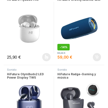
-
14%
69,00
€
25,90
€
59,00
€
Este producto tiene múltiples variantes. Las opciones se pueden
Sonido
Sonido
HiFuture OlymBuds2 LED
HiFuture Radge-Gaming y
Power Display TWS
música