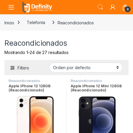
Skip to navigation
Skip to content
Open
0
Inicio
Telefonía
Reacondicionados
Reacondicionados
Mostrando 1–24 de 27 resultados
Filters
Reacondicionados
Reacondicionados
Apple iPhone 12 128GB
Apple iPhone 12 Mini 128GB
(Reacondicionado)
(Reacondicionado)