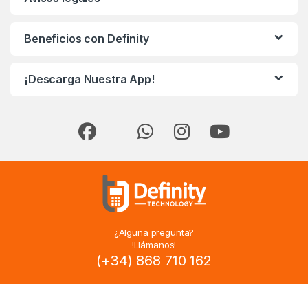
Beneficios con Definity
¡Descarga Nuestra App!
¿Alguna pregunta?
!Llámanos!
(+34) 868 710 162