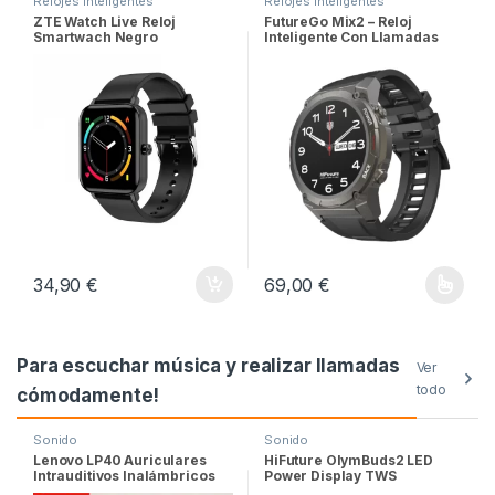
Relojes Inteligentes
Relojes Inteligentes
ZTE Watch Live Reloj
FutureGo Mix2 – Reloj
Smartwach Negro
Inteligente Con Llamadas
Inalámbricas AMOLED
34,90
€
69,00
€
Este producto tiene múltiples v
Para escuchar música y realizar llamadas
Ver
todo
cómodamente!
Sonido
Sonido
Lenovo LP40 Auriculares
HiFuture OlymBuds2 LED
Intrauditivos Inalámbricos
Power Display TWS
Bluetooth blancos