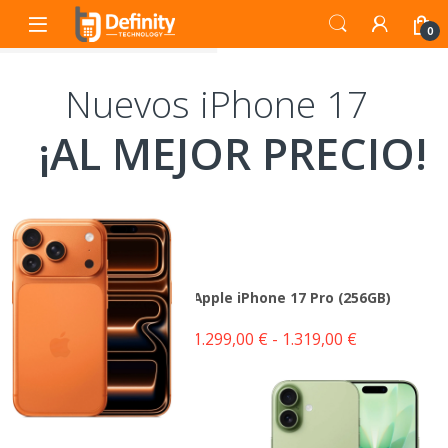
Skip to navigation
Skip to content
Open
0
Nuevos iPhone 17
¡AL MEJOR PRECIO!
Apple iPhone 17 Pro (256GB)
Rango de pre
1.299,00
€
-
1.319,00
€