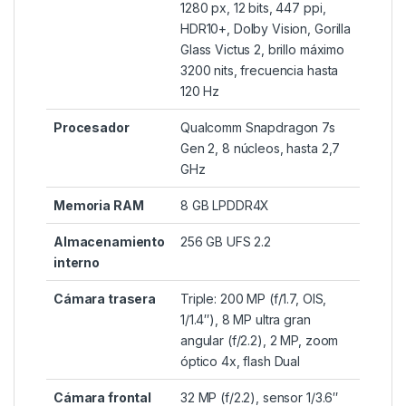
1280 px, 12 bits, 447 ppi,
HDR10+, Dolby Vision, Gorilla
Glass Victus 2, brillo máximo
3200 nits, frecuencia hasta
120 Hz
Procesador
Qualcomm Snapdragon 7s
Gen 2, 8 núcleos, hasta 2,7
GHz
Memoria RAM
8 GB LPDDR4X
Almacenamiento
256 GB UFS 2.2
interno
Cámara trasera
Triple: 200 MP (f/1.7, OIS,
1/1.4″), 8 MP ultra gran
angular (f/2.2), 2 MP, zoom
óptico 4x, flash Dual
Cámara frontal
32 MP (f/2.2), sensor 1/3.6″