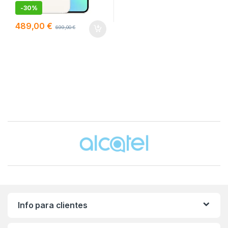
-
30%
489,00
€
699,00
€
Brands Carousel
Info para clientes