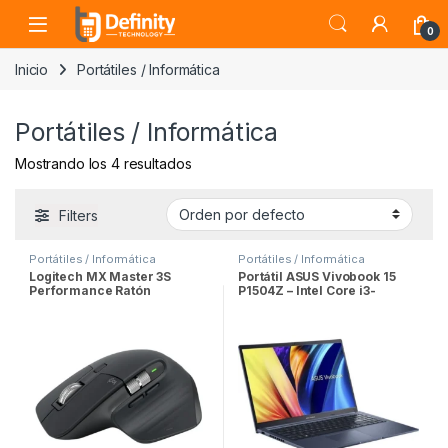
Skip to navigation
Skip to content
Open
0
Inicio
Portátiles / Informática
Portátiles / Informática
Mostrando los 4 resultados
Filters
Portátiles / Informática
Portátiles / Informática
Logitech MX Master 3S
Portátil ASUS Vivobook 15
Performance Ratón
P1504Z – Intel Core i3-
Inalámbrico Funciona sobre
1215U/8GB/512GB SSD/15.6″
Cristal, Clics Silenciosos,
USB-C