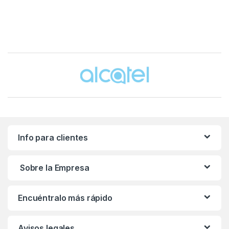
Brands Carousel
Info para clientes
Sobre la Empresa
Encuéntralo más rápido
Avisos legales