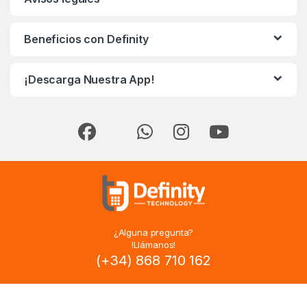
Beneficios con Definity
¡Descarga Nuestra App!
¿Alguna pregunta?
!Llámanos!
(+34) 868 710 162