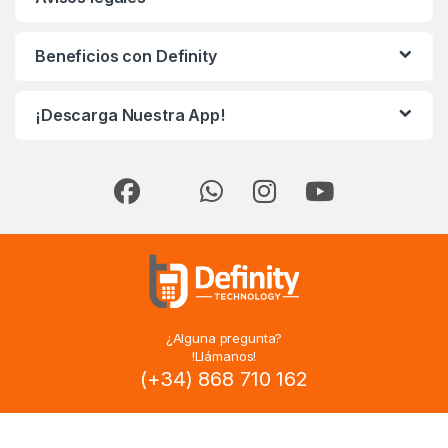
Beneficios con Definity
¡Descarga Nuestra App!
¿Alguna pregunta?
!Llámanos!
(+34) 868 710 162