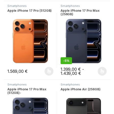
Smartphones
Smartphones
Apple iPhone 17 Pro (512GB)
Apple iPhone 17 Pro Max
(256GB)
-
5%
1.399,00
€
-
1.569,00
€
Rango de precios
1.439,00
€
Este producto tiene múltiples variantes. Las opciones se pueden
Este producto tiene múltiples v
Smartphones
Smartphones
Apple iPhone 17 Pro Max
Apple iPhone Air (256GB)
(512GB)-