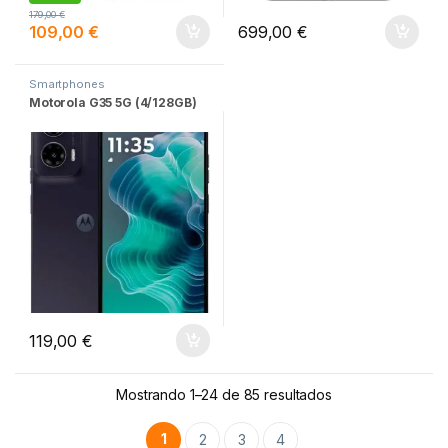
179,00
€
109,00
€
699,00
€
Smartphones
Motorola G35 5G (4/128GB)
119,00
€
Mostrando 1–24 de 85 resultados
1
2
3
4