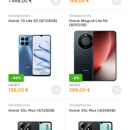
1.469,00
€
199,00
€
Este producto tiene múltiples variantes. Las opciones se pueden
Smartphones
Smartphones
Honor 70 Lite 5G (4/128GB)
Honor Magic8 Lite 5G
(8/512GB)
-
44%
-
9%
249,00
€
329,00
€
139,00
€
299,00
€
Smartphones
Smartphones
Honor X5c Plus (4/128GB)
Honor X5c Plus (4/256GB)