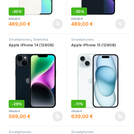
-
30%
-
30%
699,00
€
699,00
€
489,00
€
489,00
€
Smartphones
,
Telefonía
Smartphones
Apple iPhone 14 (128GB)
Apple iPhone 15 (128GB)
-
29%
-
11%
799,00
€
719,00
€
569,00
€
639,00
€
Este producto tiene múltiples variantes. Las opciones se pueden
Este producto tiene múltiples v
Smartphones
Smartphones