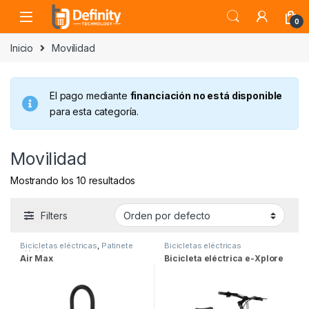
Skip to navigation
Skip to content
Open
0
Inicio
Movilidad
El pago mediante
financiación no está disponible
para esta categoría.
Movilidad
Mostrando los 10 resultados
Filters
Bicicletas eléctricas
,
Patinete
Bicicletas eléctricas
eléctrico
Air Max
Bicicleta eléctrica e-Xplore