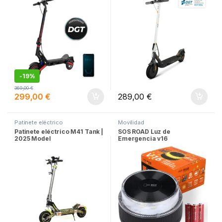
-
19%
369,00
€
299,00
€
289,00
€
Patinete eléctrico
Movilidad
Patinete eléctrico M41 Tank |
SOS ROAD Luz de
2025 Model
Emergencia v16
Geolocalizada y conectada
con la DGT 3.0