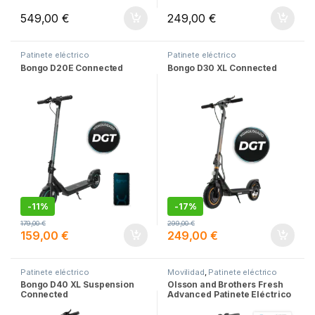
549,00
€
249,00
€
Patinete eléctrico
Patinete eléctrico
Bongo D20E Connected
Bongo D30 XL Connected
-
11%
-
17%
179,00
€
299,00
€
159,00
€
249,00
€
Patinete eléctrico
Movilidad
,
Patinete eléctrico
Bongo D40 XL Suspension
Olsson and Brothers Fresh
Connected
Advanced Patinete Eléctrico
Homologado DGT