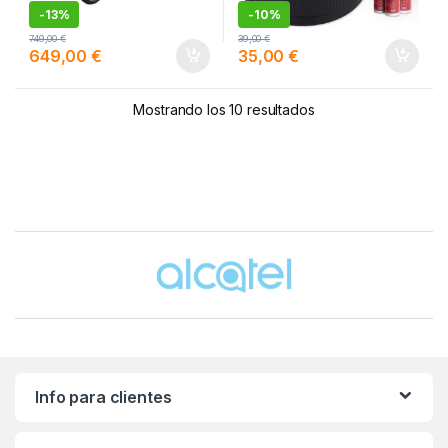
-
13%
-
10%
749,00
€
39,00
€
649,00
€
35,00
€
Mostrando los 10 resultados
Brands Carousel
Info para clientes