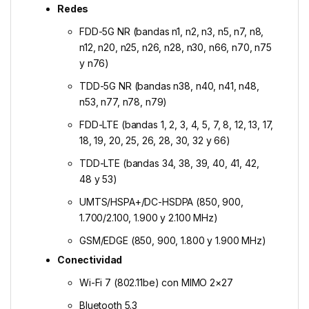
Redes
FDD-5G NR (bandas n1, n2, n3, n5, n7, n8,
n12, n20, n25, n26, n28, n30, n66, n70, n75
y n76)
TDD-5G NR (bandas n38, n40, n41, n48,
n53, n77, n78, n79)
FDD-LTE (bandas 1, 2, 3, 4, 5, 7, 8, 12, 13, 17,
18, 19, 20, 25, 26, 28, 30, 32 y 66)
TDD-LTE (bandas 34, 38, 39, 40, 41, 42,
48 y 53)
UMTS/HSPA+/DC-HSDPA (850, 900,
1.700/2.100, 1.900 y 2.100 MHz)
GSM/EDGE (850, 900, 1.800 y 1.900 MHz)
Conectividad
Wi-Fi 7 (802.11be) con MIMO 2×27
Bluetooth 5.3