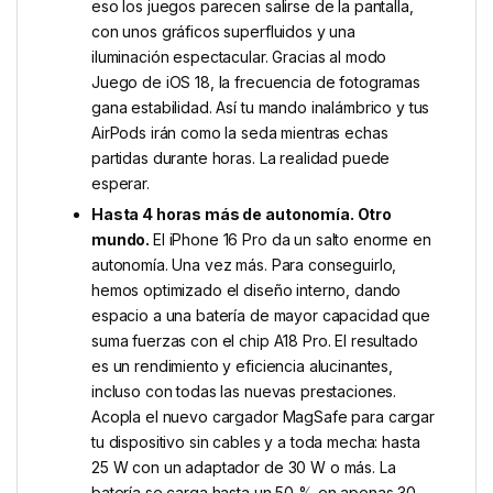
eso los juegos parecen salirse de la pantalla,
con unos gráficos superfluidos y una
iluminación espectacular. Gracias al modo
Juego de iOS 18, la frecuencia de fotogramas
gana estabilidad. Así tu mando inalámbrico y tus
AirPods irán como la seda mientras echas
partidas durante horas. La realidad puede
esperar.
Hasta 4 horas más de autonomía. Otro
mundo.
El iPhone 16 Pro da un salto enorme en
autonomía. Una vez más. Para conseguirlo,
hemos optimizado el diseño interno, dando
espacio a una batería de mayor capacidad que
suma fuerzas con el chip A18 Pro. El resultado
es un rendi­miento y eficiencia alucinantes,
incluso con todas las nuevas prestaciones.
Acopla el nuevo cargador MagSafe para cargar
tu dispositivo sin cables y a toda mecha: hasta
25 W con un adaptador de 30 W o más. La
batería se carga hasta un 50 % en apenas 30