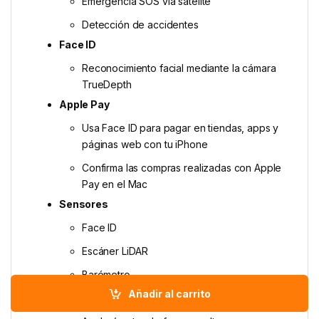
Emergencia SOS vía satélite
Detección de accidentes
Face ID
Reconoci­miento facial mediante la cámara
TrueDepth
Apple Pay
Usa Face ID para pagar en tiendas, apps y
páginas web con tu iPhone
Confirma las compras realizadas con Apple
Pay en el Mac
Sensores
Face ID
Escáner LiDAR
Barómetro
Añadir al carrito
Giroscopio de alto rango dinámico