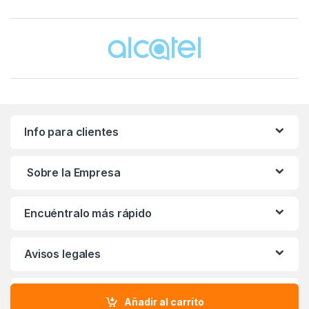
Brands Carousel
Info para clientes
Sobre la Empresa
Encuéntralo más rápido
Avisos legales
Beneficios con Definity
Añadir al carrito