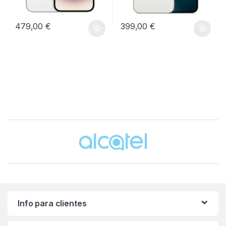
479,00
€
399,00
€
Brands Carousel
Info para clientes