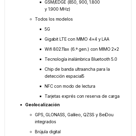
GSM/EDGE (850, 900, 1.800
y 1.900 MHz)
Todos los modelos
5G
Gigabit LTE con MIMO 4×4 y LAA
Wifi 802.11ax (6.ª gen.) con MIMO 2×2
Tecnología inalámbrica Bluetooth 5.0
Chip de banda ultraancha para la
detección espacial5
NFC con modo de lectura
Tarjetas exprés con reserva de carga
Geolocalización
GPS, GLONASS, Galileo, QZSS y BeiDou
integrados
Brújula digital