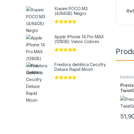
Xiaomi POCO M3
Ref
(4/64GB) Negro
Valorado en
5
de 5
Apple iPhone 14 Pro MAX
(128GB) Varios Colores
Prod
Valorado en
5
de 5
Freidora dietética Cecofry
Deluxe Rapid Moon
Electro
Valorado en
5
Preci
de 5
Twist
51,9