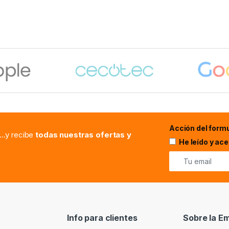
Acción del formu
...y recibe
todas nuestras ofertas y
He leído y ac
Info para clientes
Sobre la E