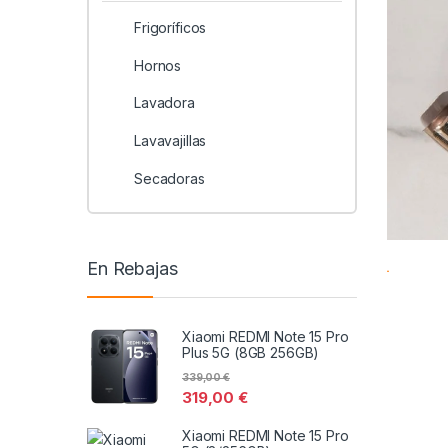
Frigoríficos
Hornos
Lavadora
Lavavajillas
Secadoras
En Rebajas
Xiaomi REDMI Note 15 Pro
Plus 5G (8GB 256GB)
339,00
€
319,00
€
Xiaomi REDMI Note 15 Pro