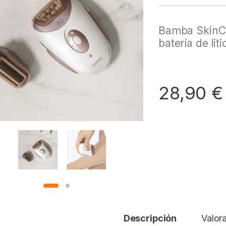
Bamba SkinCa
batería de lit
28,90
€
Descripción
Valor