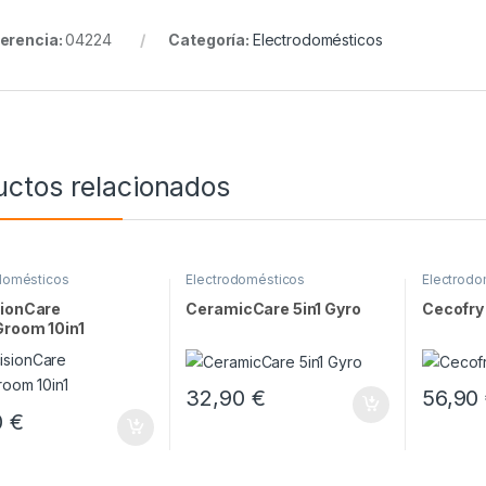
erencia:
04224
Categoría:
Electrodomésticos
uctos relacionados
domésticos
Electrodomésticos
Electrodo
sionCare
CeramicCare 5in1 Gyro
Cecofry
Groom 10in1
32,90
€
56,90
0
€