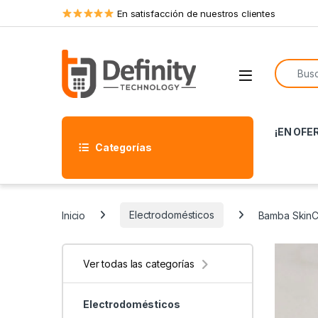
Skip to navigation
Skip to content
En satisfacción de nuestros clientes
Search f
Open
¡EN OFE
Categorías
Inicio
Electrodomésticos
Bamba SkinC
Ver todas las categorías
Electrodomésticos