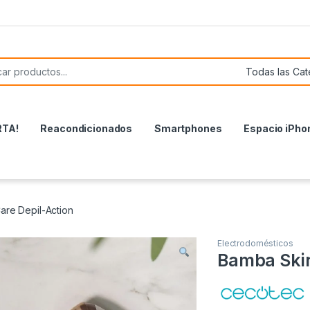
or:
RTA!
Reacondicionados
Smartphones
Espacio iPho
are Depil-Action
Electrodomésticos
Bamba Skin