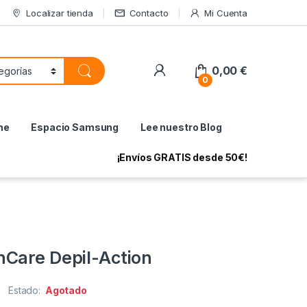
Localizar tienda
Contacto
Mi Cuenta
My Account
0,00
€
0
ne
Espacio Samsung
Lee nuestro Blog
¡Envíos GRATIS desde 50€!
Care Depil-Action
Estado:
Agotado