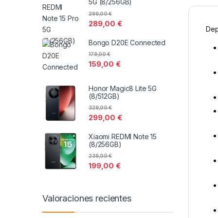
5G (8/256GB)
299,00
€
289,00
€
Dep
Bongo D20E Connected
179,00
€
159,00
€
Honor Magic8 Lite 5G
(8/512GB)
329,00
€
299,00
€
Xiaomi REDMI Note 15
(8/256GB)
239,00
€
199,00
€
Valoraciones recientes