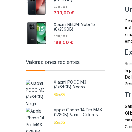
329,00
€
Un
299,00
€
Des
Xiaomi REDMI Note 15
máx
(8/256GB)
sim
239,00
€
emp
199,00
€
Ex
Valoraciones recientes
Sum
la
p
Dol
Xiaomi POCO M3
Pre
(4/64GB) Negro
Tr
Valorado en
5
de 5
Gal
Apple iPhone 14 Pro MAX
GHz
(128GB) Varios Colores
más
Com
Valorado en
5