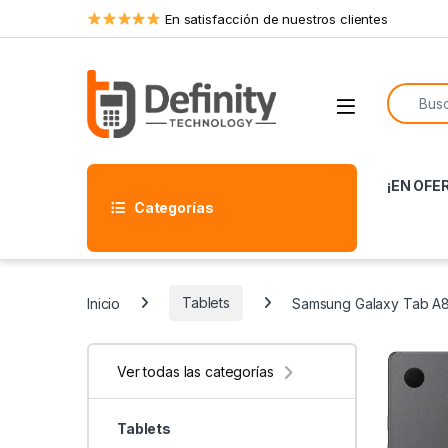
Skip to navigation
Skip to content
En satisfacción de nuestros clientes
Search f
Open
¡EN OFE
Categorías
Inicio
Tablets
Samsung Galaxy Tab A8
Ver todas las categorías
Tablets