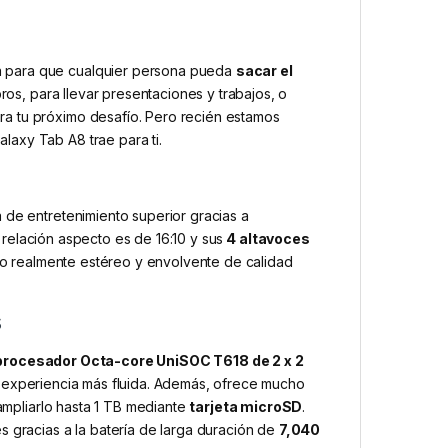
a para que cualquier persona pueda
sacar el
ros, para llevar presentaciones y trabajos, o
a tu próximo desafío. Pero recién estamos
axy Tab A8 trae para ti.
 de entretenimiento superior gracias a
u relación aspecto es de 16:10 y sus
4 altavoces
o realmente estéreo y envolvente de calidad
s
procesador Octa-core UniSOC T618 de 2 x 2
experiencia más fluida. Además, ofrece mucho
ampliarlo hasta 1 TB mediante
tarjeta microSD
.
s gracias a la batería de larga duración de
7,040