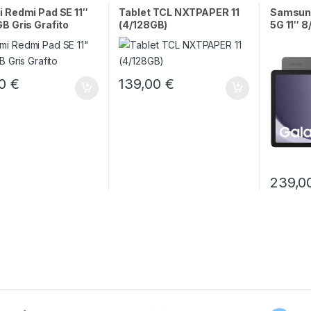
 Redmi Pad SE 11″
Tablet TCL NXTPAPER 11
Samsung
B Gris Grafito
(4/128GB)
5G 11″ 8
00
€
139,00
€
239,0