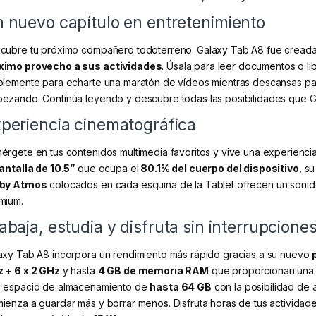
 nuevo capítulo en entretenimiento
cubre tu próximo compañero todoterreno. Galaxy Tab A8 fue cread
imo provecho a sus actividades
. Úsala para leer documentos o lib
plemente para echarte una maratón de vídeos mientras descansas par
ezando. Continúa leyendo y descubre todas las posibilidades que Gal
periencia cinematográfica
érgete en tus contenidos multimedia favoritos y vive una experiencia
antalla de 10.5”
que ocupa el
80.1% del cuerpo del dispositivo
, s
by Atmos
colocados en cada esquina de la Tablet ofrecen un sonid
mium.
abaja, estudia y disfruta sin interrupcione
axy Tab A8 incorpora un rendimiento más rápido gracias a su nuevo
 + 6 x 2 GHz
y hasta
4 GB de memoria RAM
que proporcionan una 
 espacio de almacenamiento de
hasta 64 GB
con la posibilidad de 
ienza a guardar más y borrar menos. Disfruta horas de tus actividade