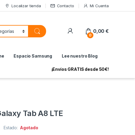
Localizar tienda
Contacto
Mi Cuenta
My Account
0,00
€
0
ne
Espacio Samsung
Lee nuestro Blog
¡Envíos GRATIS desde 50€!
alaxy Tab A8 LTE
Estado:
Agotado