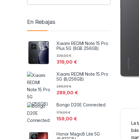
En Rebajas
Xiaomi REDMI Note 15 Pro
Plus 5G (8GB 256GB)
339,00
€
319,00
€
Xiaomi REDMI Note 15 Pro
5G (8/256GB)
299,00
€
289,00
€
Bongo D20E Connected
179,00
€
159,00
€
La 
bás
Honor Magic8 Lite 5G
man
(8/512GB)