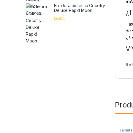
de 5
mA
Freidora dietética Cecofry
Deluxe Rapid Moon
¿T
Has
Valorado en
5
de 5
de 
¿Pe
Vi
Ref
Prod
Tablets