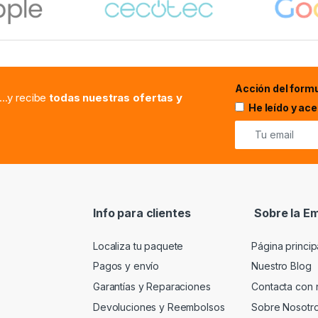
Acción del formu
...y recibe
todas nuestras ofertas y
He leído y ac
Info para clientes
Sobre la E
Localiza tu paquete
Página princip
Pagos y envío
Nuestro Blog
Garantías y Reparaciones
Contacta con 
Devoluciones y Reembolsos
Sobre Nosotr