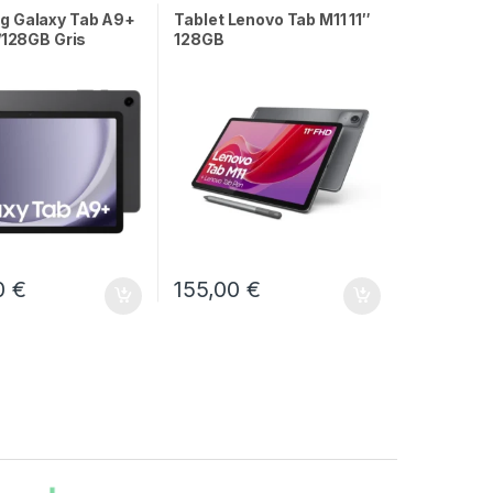
 Galaxy Tab A9+
Tablet Lenovo Tab M11 11″
/128GB Gris
128GB
0
€
155,00
€