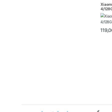
Xiaomi
4/128G
119,
Brands Carousel