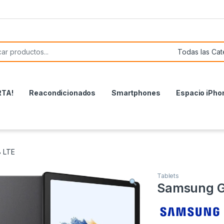
or:
RTA!
Reacondicionados
Smartphones
Espacio iPho
 LTE
Tablets
Samsung G