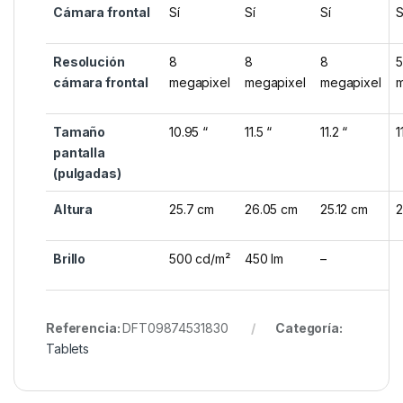
Cámara frontal
Sí
Sí
Sí
S
Resolución
8
8
8
5
cámara frontal
megapixel
megapixel
megapixel
m
Tamaño
10.95 “
11.5 “
11.2 “
1
pantalla
(pulgadas)
Altura
25.7 cm
26.05 cm
25.12 cm
2
Brillo
500 cd/m²
450 lm
–
Referencia:
DFT09874531830
Categoría:
Tablets