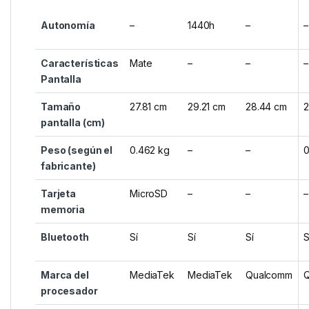
Autonomía
–
1440h
–
–
Características
Mate
–
–
–
Pantalla
Tamaño
27.81 cm
29.21 cm
28.44 cm
2
pantalla (cm)
Peso (según el
0.462 kg
–
–
0
fabricante)
Tarjeta
MicroSD
–
–
–
memoria
Bluetooth
Sí
Sí
Sí
S
Marca del
MediaTek
MediaTek
Qualcomm
procesador