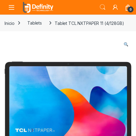
Skip to navigation
Skip to content
Open
0
Inicio
Tablets
Tablet TCL NXTPAPER 11 (4/128GB)