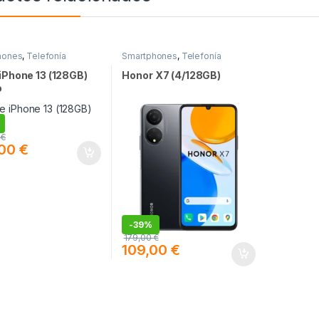
hones
,
Telefonía
Smartphones
,
Telefonía
iPhone 13 (128GB)
Honor X7 (4/128GB)
o
0
€
,00
€
-
39%
179,00
€
109,00
€