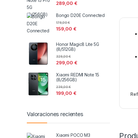
289,00
€
Bongo D20E Connected
179,00
€
159,00
€
Honor Magic8 Lite 5G
(8/512GB)
329,00
€
299,00
€
Xiaomi REDMI Note 15
(8/256GB)
239,00
€
199,00
€
Ref
Valoraciones recientes
Prod
Xiaomi POCO M3