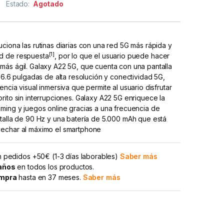
Estado:
Agotado
ciona las rutinas diarias con una red 5G más rápida y
[1]
d de respuesta
, por lo que el usuario puede hacer
más ágil. Galaxy A22 5G, que cuenta con una pantalla
e 6.6 pulgadas de alta resolución y conectividad 5G,
ncia visual inmersiva que permite al usuario disfrutar
rito sin interrupciones. Galaxy A22 5G enriquece la
ming y juegos online gracias a una frecuencia de
talla de 90 Hz y una batería de 5.000 mAh que está
echar al máximo el smartphone
 pedidos +50€ (1-3 días laborables)
Saber más
 años
en todos los productos.
ompra
hasta en 37 meses.
Saber más