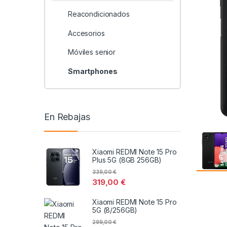
Reacondicionados
Accesorios
Móviles senior
Smartphones
En Rebajas
Xiaomi REDMI Note 15 Pro
Plus 5G (8GB 256GB)
339,00
€
319,00
€
Xiaomi REDMI Note 15 Pro
5G (8/256GB)
299,00
€