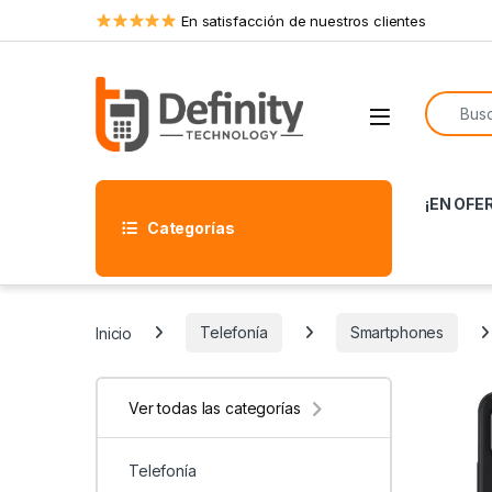
Skip to navigation
Skip to content
En satisfacción de nuestros clientes
Search f
Open
¡EN OFE
Categorías
Inicio
Telefonía
Smartphones
Ver todas las categorías
Telefonía