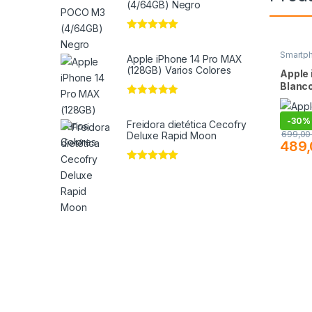
(4/64GB) Negro
Valorado en
5
de 5
Smartp
Apple iPhone 14 Pro MAX
(128GB) Varios Colores
Apple 
Blanc
Valorado en
5
de 5
-
30%
Freidora dietética Cecofry
699,0
Deluxe Rapid Moon
489
Valorado en
5
de 5