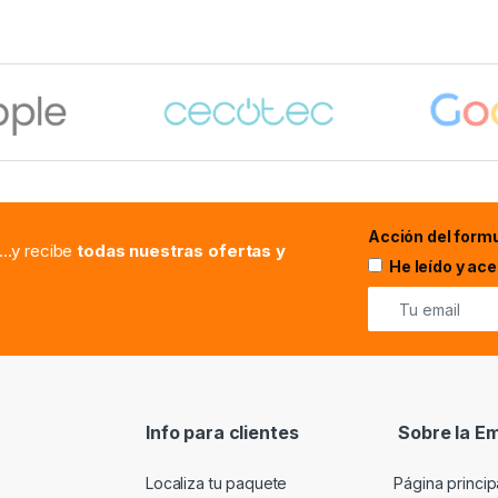
Acción del formu
...y recibe
todas nuestras ofertas y
He leído y ac
Info para clientes
Sobre la E
Localiza tu paquete
Página princip