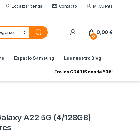
Localizar tienda
Contacto
Mi Cuenta
My Account
0,00
€
0
ne
Espacio Samsung
Lee nuestro Blog
¡Envíos GRATIS desde 50€!
alaxy A22 5G (4/128GB)
res