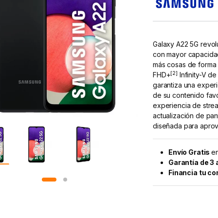
Galaxy A22 5G revolu
con mayor capacida
más cosas de forma 
[2]
FHD+
Infinity-V d
garantiza una experie
de su contenido favo
experiencia de strea
actualización de pan
diseñada para aprov
Envío Gratis
en
Garantía de 3
Financia tu c
Alternative: