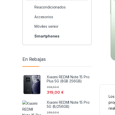
Reacondicionados
Accesorios
Móviles senior
Smartphones
En Rebajas
Xiaomi REDMI Note 15 Pro
Plus 5G (8GB 256GB)
339,00
€
319,00
€
Los
Xiaomi REDMI Note 15 Pro
pro
5G (8/256GB)
real
299,00
€