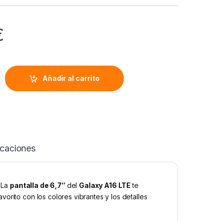
€
6 (4/128GB) quantity
Alternative:
Añadir al carrito
icaciones
. La
pantalla de 6,7″
del
Galaxy A16 LTE
te
orito con los colores vibrantes y los detalles