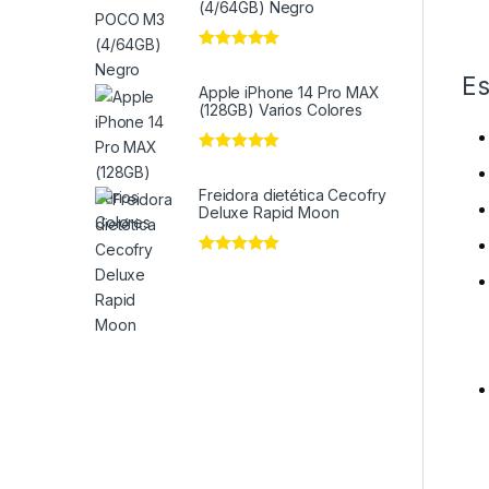
(4/64GB) Negro
Valorado en
5
de 5
Es
Apple iPhone 14 Pro MAX
(128GB) Varios Colores
Valorado en
5
de 5
Freidora dietética Cecofry
Deluxe Rapid Moon
Valorado en
5
de 5