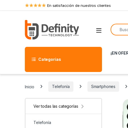
Skip to navigation
Skip to content
En satisfacción de nuestros clientes
Search f
Open
¡EN OFE
Categorías
Inicio
Telefonía
Smartphones
Ver todas las categorías
Telefonía