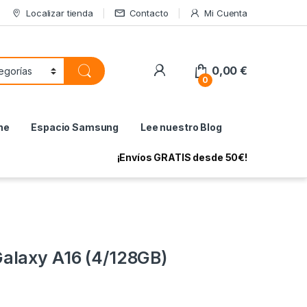
Localizar tienda
Contacto
Mi Cuenta
My Account
0,00
€
0
ne
Espacio Samsung
Lee nuestro Blog
¡Envíos GRATIS desde 50€!
alaxy A16 (4/128GB)