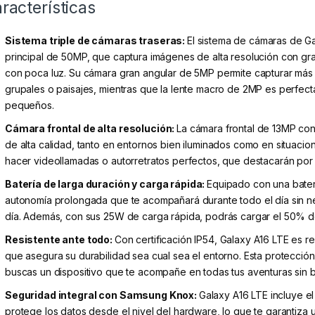
racterísticas
Sistema triple de cámaras traseras:
El sistema de cámaras de G
principal de 50MP, que captura imágenes de alta resolución con gran
con poca luz. Su cámara gran angular de 5MP permite capturar más 
grupales o paisajes, mientras que la lente macro de 2MP es perfect
pequeños.
Cámara frontal de alta resolución:
La cámara frontal de 13MP con 
de alta calidad, tanto en entornos bien iluminados como en situaci
hacer videollamadas o autorretratos perfectos, que destacarán por s
Batería de larga duración y carga rápida:
Equipado con una bater
autonomía prolongada que te acompañará durante todo el día sin n
día. Además, con sus 25W de carga rápida, podrás cargar el 50% de 
Resistente ante todo:
Con certificación IP54, Galaxy A16 LTE es re
que asegura su durabilidad sea cual sea el entorno. Esta protección
buscas un dispositivo que te acompañe en todas tus aventuras sin ba
Seguridad integral con Samsung Knox:
Galaxy A16 LTE incluye e
protege los datos desde el nivel del hardware, lo que te garantiz