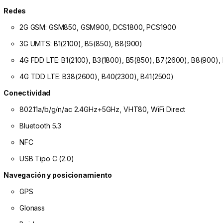
Redes
2G GSM: GSM850, GSM900, DCS1800, PCS1900
3G UMTS: B1(2100), B5(850), B8(900)
4G FDD LTE: B1(2100), B3(1800), B5(850), B7(2600), B8(900)
4G TDD LTE: B38(2600), B40(2300), B41(2500)
Conectividad
802.11a/b/g/n/ac 2.4GHz+5GHz, VHT80, WiFi Direct
Bluetooth 5.3
NFC
USB Tipo C (2.0)
Navegación y posicionamiento
GPS
Glonass