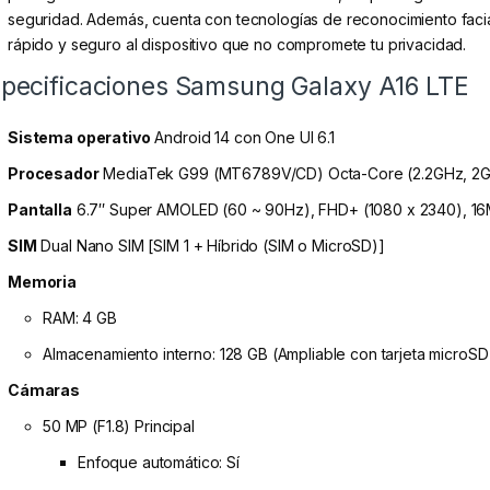
seguridad. Además, cuenta con tecnologías de reconocimiento facial
rápido y seguro al dispositivo que no compromete tu privacidad.
pecificaciones Samsung Galaxy A16 LTE
Sistema operativo
Android 14 con One UI 6.1
Procesador
MediaTek G99 (MT6789V/CD) Octa-Core (2.2GHz, 2
Pantalla
6.7″ Super AMOLED (60 ~ 90Hz), FHD+ (1080 x 2340), 16
SIM
Dual Nano SIM [SIM 1 + Híbrido (SIM o MicroSD)]
Memoria
RAM: 4 GB
Almacenamiento interno: 128 GB (Ampliable con tarjeta microSD
Cámaras
50 MP (F1.8) Principal
Enfoque automático: Sí