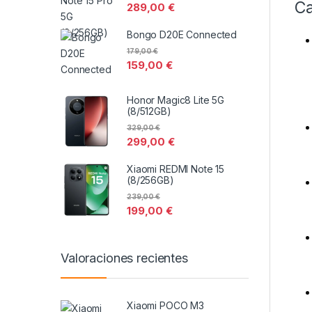
Ca
289,00
€
Bongo D20E Connected
179,00
€
159,00
€
Honor Magic8 Lite 5G
(8/512GB)
329,00
€
299,00
€
Xiaomi REDMI Note 15
(8/256GB)
239,00
€
199,00
€
Valoraciones recientes
Xiaomi POCO M3