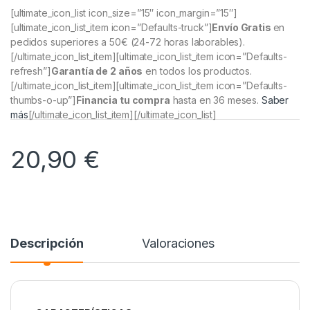
[ultimate_icon_list icon_size=”15″ icon_margin=”15″]
[ultimate_icon_list_item icon=”Defaults-truck”]
Envío Gratis
en
pedidos superiores a 50€
(24-72 horas laborables).
[/ultimate_icon_list_item][ultimate_icon_list_item icon=”Defaults-
refresh”]
Garantía de 2 años
en todos los productos.
[/ultimate_icon_list_item][ultimate_icon_list_item icon=”Defaults-
thumbs-o-up”]
Financia tu compra
hasta en 36 meses.
Saber
más
[/ultimate_icon_list_item][/ultimate_icon_list]
20,90
€
Descripción
Valoraciones