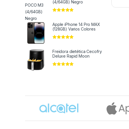
(4/64GB) Negro
Valorado en
5
de 5
Apple iPhone 14 Pro MAX
(128GB) Varios Colores
Valorado en
5
de 5
Freidora dietética Cecofry
Deluxe Rapid Moon
Valorado en
5
de 5
Brands Carousel