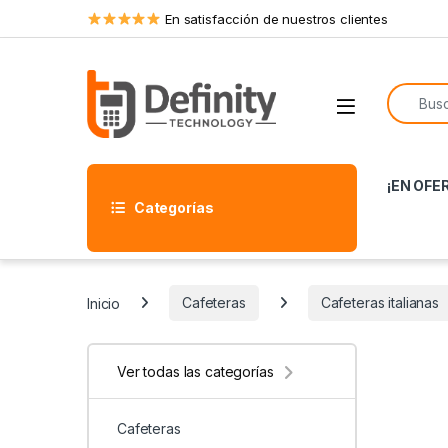
Skip to navigation
Skip to content
En satisfacción de nuestros clientes
Search f
Open
¡EN OFE
Categorías
Inicio
Cafeteras
Cafeteras italianas
Ver todas las categorías
Cafeteras