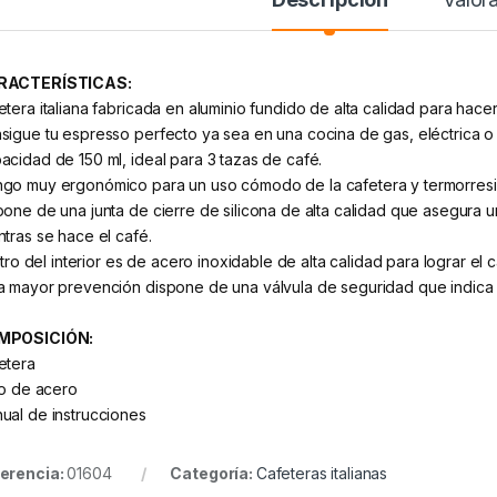
RACTERÍSTICAS:
etera italiana fabricada en aluminio fundido de alta calidad para hac
sigue tu espresso perfecto ya sea en una cocina de gas, eléctrica o 
acidad de 150 ml, ideal para 3 tazas de café.
go muy ergonómico para un uso cómodo de la cafetera y termorresiste
pone de una junta de cierre de silicona de alta calidad que asegura 
ntras se hace el café.
iltro del interior es de acero inoxidable de alta calidad para lograr el 
a mayor prevención dispone de una válvula de seguridad que indica e
MPOSICIÓN:
etera
tro de acero
ual de instrucciones
erencia:
01604
Categoría:
Cafeteras italianas