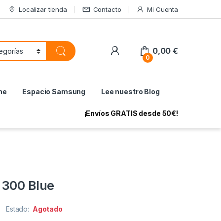
Localizar tienda
Contacto
Mi Cuenta
My Account
0,00
€
0
ne
Espacio Samsung
Lee nuestro Blog
¡Envíos GRATIS desde 50€!
 300 Blue
Estado:
Agotado