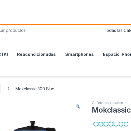
or:
RTA!
Reacondicionados
Smartphones
Espacio iPho
Mokclassic 300 Blue
Cafeteras italianas
Mokclassic