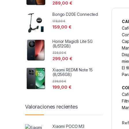
289,00
€
Bongo D20E Connected
CA
179,00
€
159,00
€
Caf
Con
Cap
Honor Magic8 Lite 5G
(8/512GB)
Man
329,00
€
Dis
299,00
€
mie
El f
Xiaomi REDMI Note 15
Par
(8/256GB)
239,00
€
199,00
€
CO
Caf
Fil
Valoraciones recientes
Man
Ref
Xiaomi POCO M3