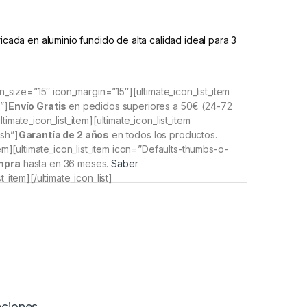
ricada en aluminio fundido de alta calidad ideal para 3
con_size=”15″ icon_margin=”15″][ultimate_icon_list_item
”]
Envío Gratis
en pedidos superiores a 50€
(24-72
timate_icon_list_item][ultimate_icon_list_item
sh”]
Garantía de 2 años
en todos los productos.
item][ultimate_icon_list_item icon=”Defaults-thumbs-o-
mpra
hasta en 36 meses.
Saber
st_item][/ultimate_icon_list]
aciones