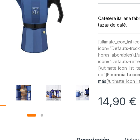
Cafetera italiana fab
tazas de café.
[ultimate_icon_list i
icon=”Defaults-truck
horas laborables).[/ul
icon=”Defaults-refre
[/ultimate_icon_list_
up”]
Financia tu co
más
[/ultimate_icon_li
14,90
€
Descripción
Valor