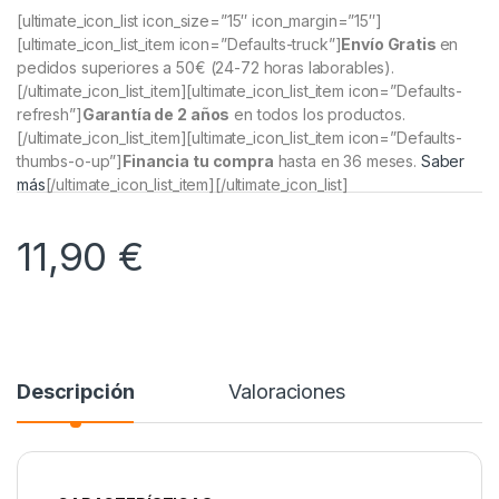
[ultimate_icon_list icon_size=”15″ icon_margin=”15″]
[ultimate_icon_list_item icon=”Defaults-truck”]
Envío Gratis
en
pedidos superiores a 50€
(24-72 horas laborables).
[/ultimate_icon_list_item][ultimate_icon_list_item icon=”Defaults-
refresh”]
Garantía de 2 años
en todos los productos.
[/ultimate_icon_list_item][ultimate_icon_list_item icon=”Defaults-
thumbs-o-up”]
Financia tu compra
hasta en 36 meses.
Saber
más
[/ultimate_icon_list_item][/ultimate_icon_list]
11,90
€
Descripción
Valoraciones