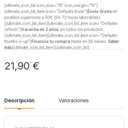
[ultimate_icon_list icon_size=”15″ icon_margin=”15″]
[ultimate_icon_list_item icon=”Defaults-truck”]
Envío Gratis
en
pedidos superiores a 50€
(24-72 horas laborables).
[/ultimate_icon_list_item][ultimate_icon_list_item icon=”Defaults-
refresh”]
Garantía de 2 años
en todos los productos.
[/ultimate_icon_list_item][ultimate_icon_list_item icon=”Defaults-
thumbs-o-up”]
Financia tu compra
hasta en 36 meses.
Saber
más
[/ultimate_icon_list_item][/ultimate_icon_list]
21,90
€
Descripción
Valoraciones