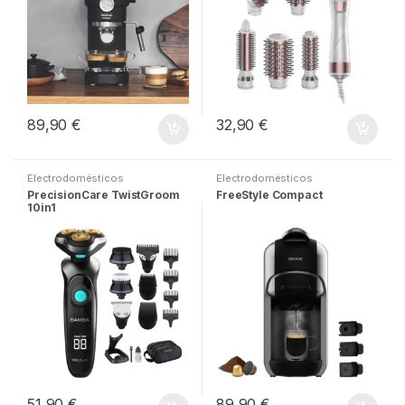
89,90
€
32,90
€
Electrodomésticos
Electrodomésticos
PrecisionCare TwistGroom
FreeStyle Compact
10in1
51,90
€
89,90
€