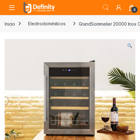
Skip to navigation
Skip to content
Open
0
Inicio
Electrodomésticos
GrandSommelier 20000 Inox 