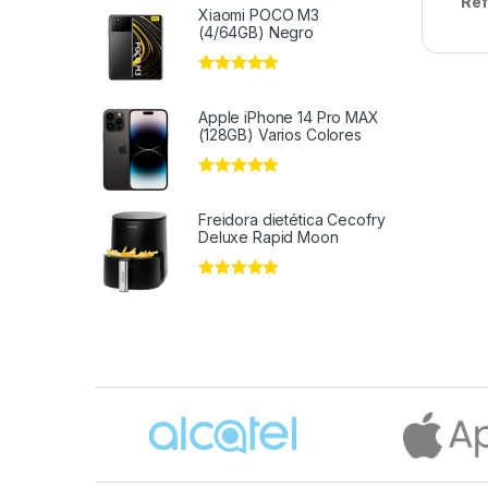
Ref
Xiaomi POCO M3
(4/64GB) Negro
Valorado en
5
de 5
Apple iPhone 14 Pro MAX
(128GB) Varios Colores
Valorado en
5
de 5
Freidora dietética Cecofry
Deluxe Rapid Moon
Valorado en
5
de 5
Brands Carousel