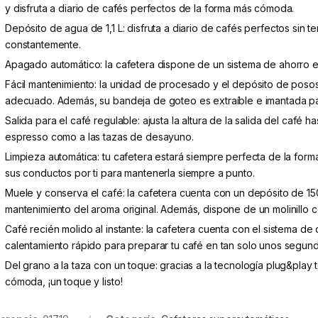
y disfruta a diario de cafés perfectos de la forma más cómoda.
Depósito de agua de 1,1 L: disfruta a diario de cafés perfectos sin 
constantemente.
Apagado automático: la cafetera dispone de un sistema de ahorro 
Fácil mantenimiento: la unidad de procesado y el depósito de posos
adecuado. Además, su bandeja de goteo es extraíble e imantada para 
Salida para el café regulable: ajusta la altura de la salida del café h
espresso como a las tazas de desayuno.
Limpieza automática: tu cafetera estará siempre perfecta de la for
sus conductos por ti para mantenerla siempre a punto.
Muele y conserva el café: la cafetera cuenta con un depósito de 15
mantenimiento del aroma original. Además, dispone de un molinillo 
Café recién molido al instante: la cafetera cuenta con el sistema 
calentamiento rápido para preparar tu café en tan solo unos segun
Del grano a la taza con un toque: gracias a la tecnología plug&play
cómoda, ¡un toque y listo!