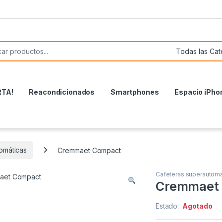
or:
RTA!
Reacondicionados
Smartphones
Espacio iPho
omáticas
Cremmaet Compact
Cafeteras superautomá
Cremmaet
Estado:
Agotado