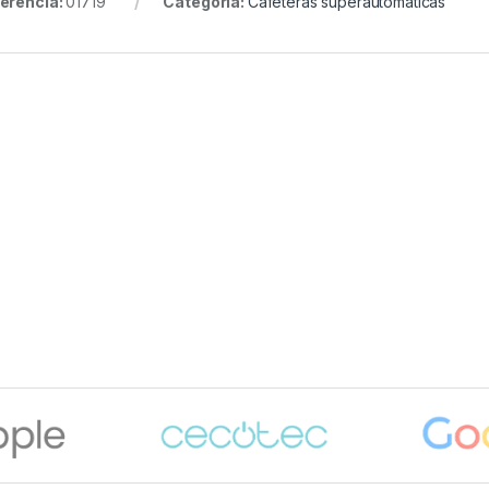
erencia:
01719
Categoría:
Cafeteras superautomáticas