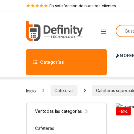
Skip to navigation
Skip to content
En satisfacción de nuestros clientes
Search f
Open
¡EN OFE
Categorías
Inicio
Cafeteras
Cafeteras superaut
Ver todas las categorías
-
8%
Cafeteras