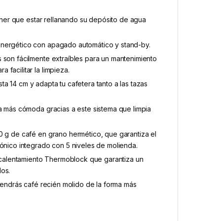
tener que estar rellanando su depósito de agua
energético con apagado automático y stand-by.
 son fácilmente extraíbles para un mantenimiento
facilitar la limpieza.
asta 14 cm y adapta tu cafetera tanto a las tazas
ma más cómoda gracias a este sistema que limpia
0 g de café en grano hermético, que garantiza el
cónico integrado con 5 niveles de molienda.
de calentamiento Thermoblock que garantiza un
dos.
 tendrás café recién molido de la forma más