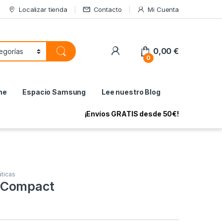
Localizar tienda
Contacto
Mi Cuenta
My Account
0,00
€
0
ne
Espacio Samsung
Lee nuestro Blog
¡Envíos GRATIS desde 50€!
ticas
 Compact