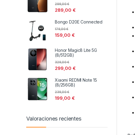
299,00
€
289,00
€
Bongo D20E Connected
179,00
€
159,00
€
Honor Magic8 Lite 5G
(8/512GB)
329,00
€
299,00
€
Xiaomi REDMI Note 15
(8/256GB)
239,00
€
199,00
€
Valoraciones recientes