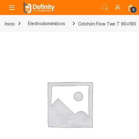
Skip to navigation
Skip to content
Open
0
Inicio
Electrodomésticos
Colchón Flow Two T 90×190