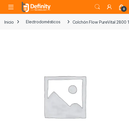
Skip to navigation
Skip to content
Open
0
Inicio
Electrodomésticos
Colchón Flow PureVital 2800 