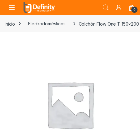
Skip to navigation
Skip to content
Open
0
Inicio
Electrodomésticos
Colchón Flow One T 150×200