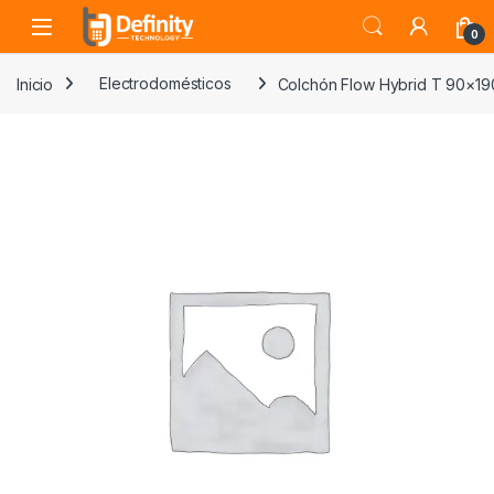
Skip to navigation
Skip to content
Open
0
Inicio
Electrodomésticos
Colchón Flow Hybrid T 90×19