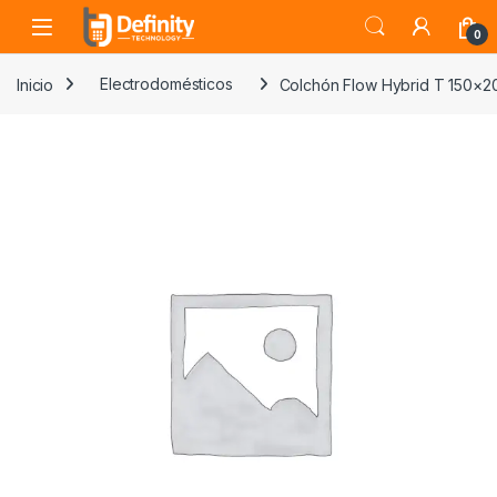
Skip to navigation
Skip to content
Open
0
Inicio
Electrodomésticos
Colchón Flow Hybrid T 150×2