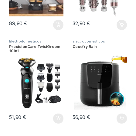
89,90
€
32,90
€
Electrodomésticos
Electrodomésticos
PrecisionCare TwistGroom
Cecofry Rain
10in1
51,90
€
56,90
€