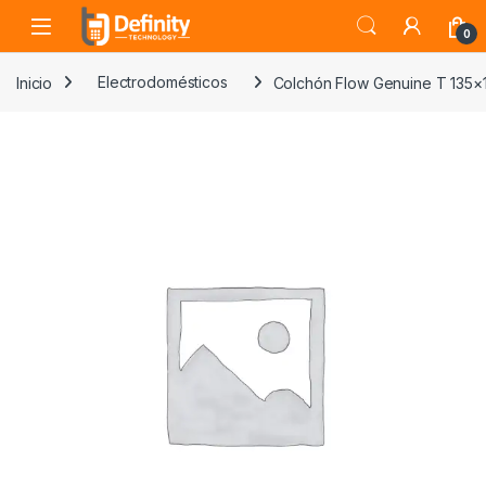
Skip to navigation
Skip to content
Open
0
Inicio
Electrodomésticos
Colchón Flow Genuine T 135×