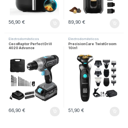
56,90
€
89,90
€
Electrodomésticos
Electrodomésticos
CecoRaptor Perfect Drill
PrecisionCare TwistGroom
4020 Advance
10in1
66,90
€
51,90
€