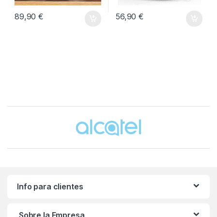
89,90
€
56,90
€
Brands Carousel
Info para clientes
Sobre la Empresa