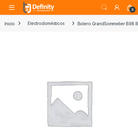
Skip to navigation
Skip to content
Open
0
Inicio
Electrodomésticos
Bolero GrandSommelier B98 B