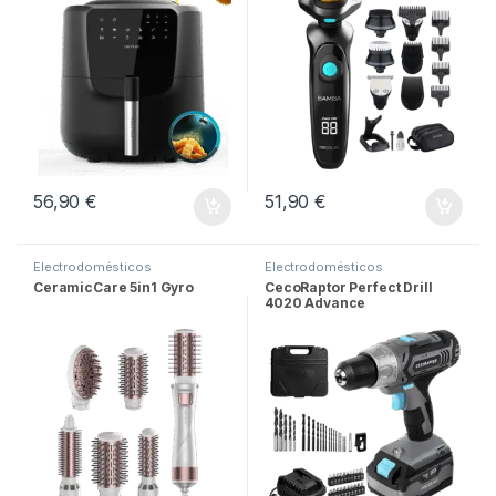
56,90
€
51,90
€
Electrodomésticos
Electrodomésticos
CeramicCare 5in1 Gyro
CecoRaptor Perfect Drill
4020 Advance