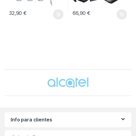
32,90
€
66,90
€
Brands Carousel
Info para clientes