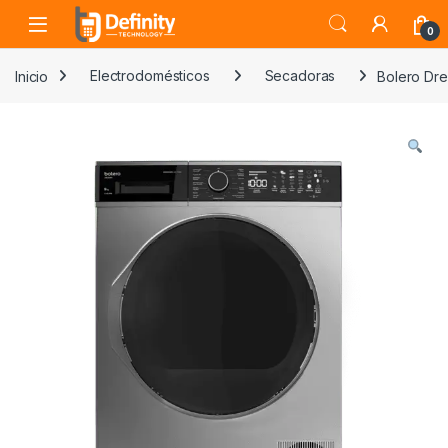
Skip to navigation
Skip to content
Open
0
Inicio
Electrodomésticos
Secadoras
Bolero Dr