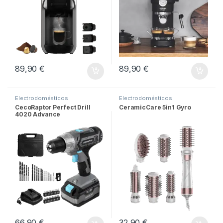
89,90
€
89,90
€
Electrodomésticos
Electrodomésticos
CecoRaptor Perfect Drill
CeramicCare 5in1 Gyro
4020 Advance
66,90
€
32,90
€