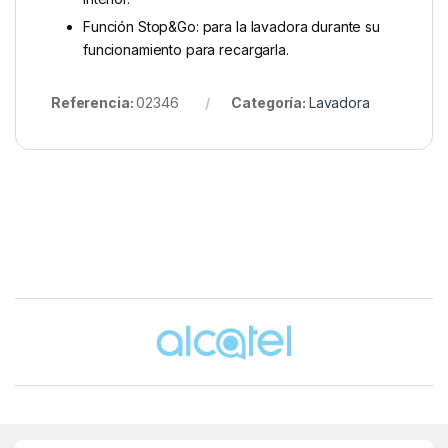
Función Stop&Go: para la lavadora durante su
funcionamiento para recargarla.
Referencia:
02346
Categoría:
Lavadora
Brands Carousel