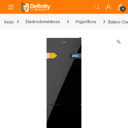
Skip to navigation
Skip to content
Open
0
Inicio
Electrodomésticos
Frigoríficos
Bolero Co