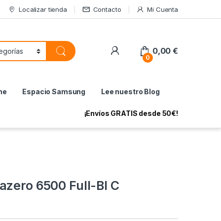
Localizar tienda
Contacto
Mi Cuenta
My Account
0,00
€
0
ne
Espacio Samsung
Lee nuestro Blog
¡Envíos GRATIS desde 50€!
azero 6500 Full-BI C