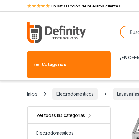
Skip to navigation
Skip to content
En satisfacción de nuestros clientes
Search f
Open
¡EN OFE
Categorías
Inicio
Electrodomésticos
Lavavajilla
Ver todas las categorías
Electrodomésticos