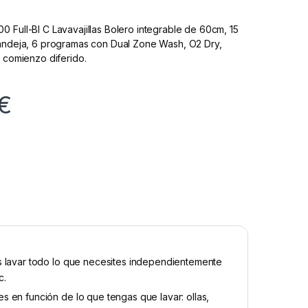
 Full-BI C Lavavajillas Bolero integrable de 60cm, 15
bandeja, 6 programas con Dual Zone Wash, O2 Dry,
y comienzo diferido.
€
s lavar todo lo que necesites independientemente
c.
 en función de lo que tengas que lavar: ollas,