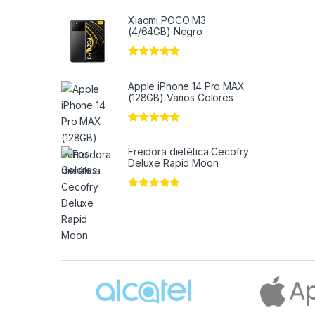
Xiaomi POCO M3
(4/64GB) Negro
Valorado en
5
de 5
Apple iPhone 14 Pro MAX
(128GB) Varios Colores
Valorado en
5
de 5
Freidora dietética Cecofry
Deluxe Rapid Moon
Valorado en
5
de 5
Brands Carousel