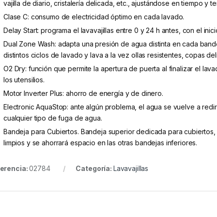
vajilla de diario, cristalería delicada, etc., ajustándose en tiempo y 
Clase C: consumo de electricidad óptimo en cada lavado.
Delay Start: programa el lavavajillas entre 0 y 24 h antes, con el inici
Dual Zone Wash: adapta una presión de agua distinta en cada bande
distintos ciclos de lavado y lava a la vez ollas resistentes, copas 
O2 Dry: función que permite la apertura de puerta al finalizar el l
los utensilios.
Motor Inverter Plus: ahorro de energía y de dinero.
Electronic AquaStop: ante algún problema, el agua se vuelve a rediri
cualquier tipo de fuga de agua.
Bandeja para Cubiertos. Bandeja superior dedicada para cubiertos
limpios y se ahorrará espacio en las otras bandejas inferiores.
erencia:
02784
Categoría:
Lavavajillas