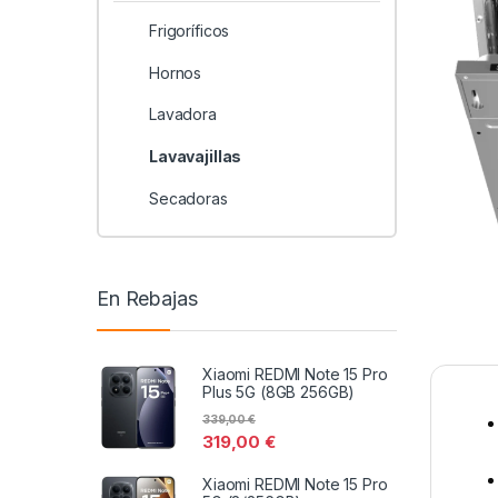
Frigoríficos
Hornos
Lavadora
Lavavajillas
Secadoras
En Rebajas
Xiaomi REDMI Note 15 Pro
Plus 5G (8GB 256GB)
339,00
€
319,00
€
Xiaomi REDMI Note 15 Pro