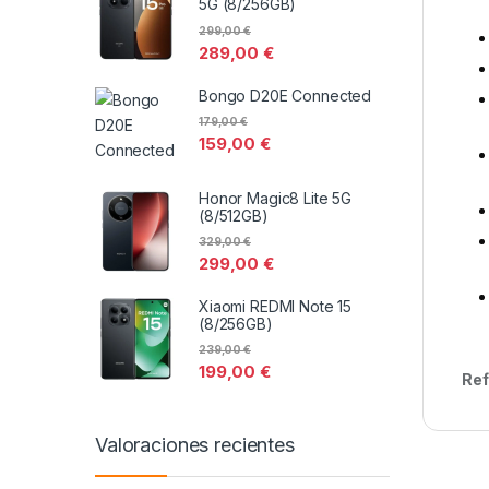
5G (8/256GB)
299,00
€
289,00
€
Bongo D20E Connected
179,00
€
159,00
€
Honor Magic8 Lite 5G
(8/512GB)
329,00
€
299,00
€
Xiaomi REDMI Note 15
(8/256GB)
239,00
€
199,00
€
Ref
Valoraciones recientes