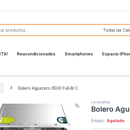
or:
RTA!
Reacondicionados
Smartphones
Espacio iPho
s
Bolero Aguazero 6500 Full-BI C
Lavavajillas
Bolero Agu
Estado:
Agotado