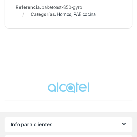
Referencia:
baketoast-850-gyro
Categorías:
Hornos
,
PAE cocina
Brands Carousel
Info para clientes