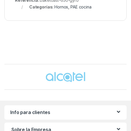
Referencia:
baketoast-650-gyro
Categorías:
Hornos
,
PAE cocina
Brands Carousel
Info para clientes
Sobre la Empresa