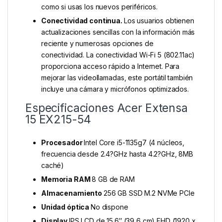
como si usas los nuevos periféricos.
Conectividad continua.
Los usuarios obtienen
actualizaciones sencillas con la información más
reciente y numerosas opciones de
conectividad. La conectividad Wi-Fi 5 (802.11ac)
proporciona acceso rápido a Internet. Para
mejorar las videollamadas, este portátil también
incluye una cámara y micrófonos optimizados.
Especificaciones Acer Extensa
15 EX215-54
Procesador
Intel Core i5-1135g7 (4 núcleos,
frecuencia desde 2.4?GHz hasta 4.2?GHz, 8MB
caché)
Memoria RAM
8 GB de RAM
Almacenamiento
256 GB SSD M.2 NVMe PCIe
Unidad óptica
No dispone
Display
IPS LCD de 15.6″ (39,6 cm) FHD (1920 x