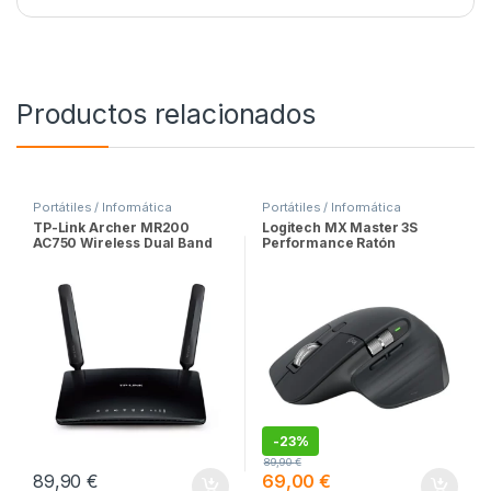
Productos relacionados
Portátiles / Informática
Portátiles / Informática
TP-Link Archer MR200
Logitech MX Master 3S
AC750 Wireless Dual Band
Performance Ratón
4G LTE Router
Inalámbrico Funciona sobre
Cristal, Clics Silenciosos,
USB-C
-
23%
89,90
€
89,90
€
69,00
€