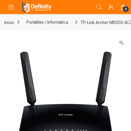
Skip to navigation
Skip to content
Open
0
Inicio
Portátiles / Informática
TP-Link Archer MR200 AC7