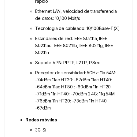
rápido
Ethernet LAN, velocidad de transferencia
de datos: 10,100 Mbit/s
Tecnología de cableado: 10/100Base-T(X)
Estándares de red: IEEE 802.11a, IEEE
802.11ac, IEEE 802.11b, IEEE 802.11g, IEEE
802.11n
Soporte VPN: PPTP, L2TP, IPSec
Receptor de sensibilidad: 5GHz: 11a 54M:
-74dBm 11ac HT20: -67dBm 11ac HT40:
-64dBm 11ac HT80 : -60dBm 11n HT20:
-71dBm 11n HT40: -70dBm 2.4G: 11g 54M:
-76dBm 11n HT20: -73dBm 11n HT40:
-67dBm
Redes móviles
3G: Si