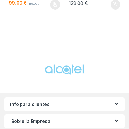
99,00
€
129,00
€
189,00
€
Este producto tiene múltiples variantes. Las opciones se pueden
Brands Carousel
Info para clientes
Sobre la Empresa