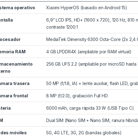
stema operativo
Xiaomi HyperOS (basado en Android 15)
ntalla
6,9″ LCD IPS, HD+ (1600 x 720), 120 Hz, 810 nit
contraste 1200:1
ocesador
MediaTek Dimensity 6300 Octa-Core (2x 2,4
emoria RAM
4 GB LPDDR4X (ampliable por RAM virtual)
lmacenamiento
256 GB UFS 2.2 (ampliable por microSD hasta 
terno
mara trasera
50 MP (f/1.8, IA) + lente auxiliar, flash LED, g
mara frontal
8 MP (f/2.0), grabación Full HD
tería
6000 mAh, carga rápida 33 W (USB Tipo C)
IM
Dual SIM (Nano SIM + Nano SIM, ranura híbrid
des móviles
5G, 4G LTE, 3G, 2G (bandas globales)