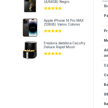
(4/64GB) Negro
Si
Valorado en
5
Pa
de 5
Apple iPhone 14 Pro MAX
(128GB) Varios Colores
Pr
Valorado en
5
de 5
M
Freidora dietética Cecofry
Deluxe Rapid Moon
A
in
Valorado en
5
de 5
Cá
Cá
Ba
S
Re