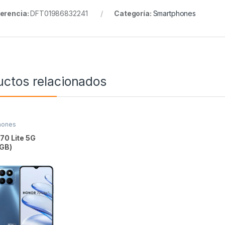
erencia:
DFT01986832241
Categoría:
Smartphones
uctos relacionados
hones
70 Lite 5G
8GB)