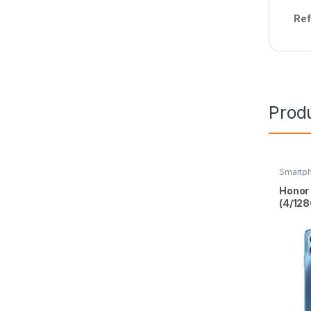
Ref
Prod
Smartp
Honor 
(4/12