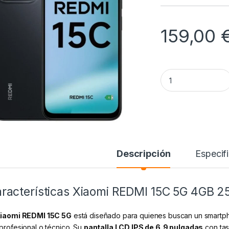
159,00
Xiaomi REDMI 15C 
Descripción
Especif
racterísticas Xiaomi REDMI 15C 5G 4GB 2
iaomi REDMI 15C 5G
está diseñado para quienes buscan un smartpho
 profesional o técnico. Su
pantalla LCD IPS de 6,9 pulgadas
con tas