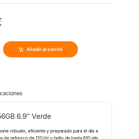
€
5G (4/256GB) quantity
Alternative:
Añadir al carrito
icaciones
56GB 6.9″ Verde
ne robusto, eficiente y preparado para el día a
a de refresco de 120 Hz y brillo de hasta 810 nits