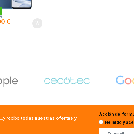
0
€
00
€
Acción del formu
...y recibe
todas nuestras ofertas y
He leído y ac