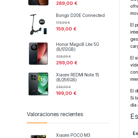
289,00
€
ofr
mov
Bongo D20E Connected
179,00
€
El 
159,00
€
int
ges
Honor Magic8 Lite 5G
car
(8/512GB)
329,00
€
El 
299,00
€
víd
con
Xiaomi REDMI Note 15
mie
(8/256GB)
239,00
€
El 
199,00
€
Si 
día 
Valoraciones recientes
Es
Es
Xiaomi POCO M3