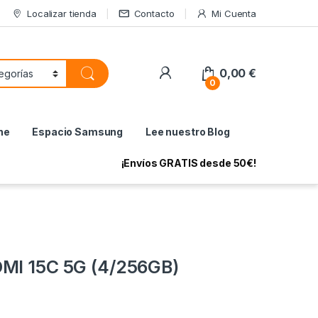
Localizar tienda
Contacto
Mi Cuenta
My Account
0,00
€
0
ne
Espacio Samsung
Lee nuestro Blog
¡Envíos GRATIS desde 50€!
MI 15C 5G (4/256GB)