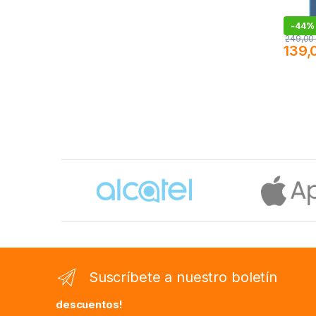
-
44%
249,0
139,
Brands Carousel
Suscríbete a nuestro boletín
descuentos!