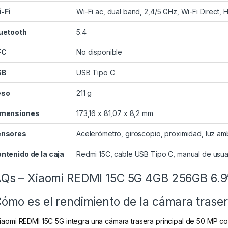
-Fi
Wi-Fi ac, dual band, 2,4/5 GHz, Wi-Fi Direct, 
uetooth
5.4
FC
No disponible
SB
USB Tipo C
eso
211 g
imensiones
173,16 x 81,07 x 8,2 mm
ensores
Acelerómetro, giroscopio, proximidad, luz am
ntenido de la caja
Redmi 15C, cable USB Tipo C, manual de usua
Qs – Xiaomi REDMI 15C 5G 4GB 256GB 6.9
ómo es el rendimiento de la cámara trasera
Xiaomi REDMI 15C 5G integra una cámara trasera principal de 50 MP con