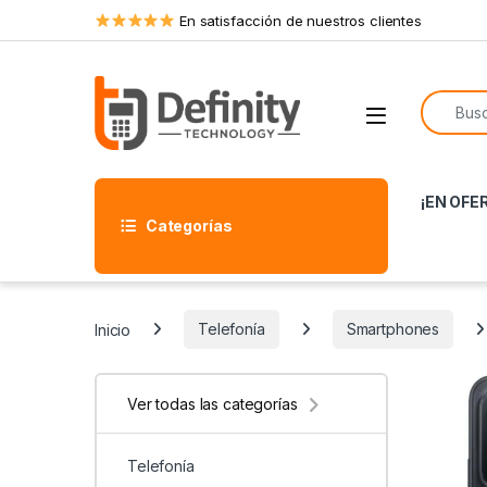
Skip to navigation
Skip to content
En satisfacción de nuestros clientes
Search f
Open
¡EN OFE
Categorías
Inicio
Telefonía
Smartphones
Ver todas las categorías
Telefonía