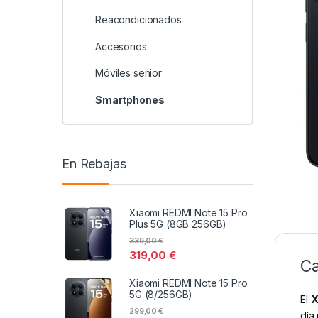
Reacondicionados
Accesorios
Móviles senior
Smartphones
En Rebajas
Xiaomi REDMI Note 15 Pro
Plus 5G (8GB 256GB)
339,00
€
319,00
€
Ca
Xiaomi REDMI Note 15 Pro
5G (8/256GB)
El
X
299,00
€
día