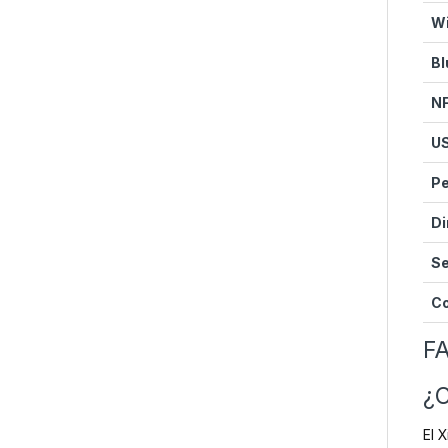
Wi
Bl
N
U
P
D
S
Co
FA
¿C
El 