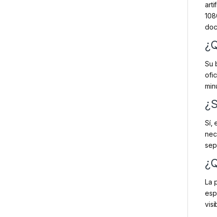
art
108
doc
¿Q
Su 
ofi
min
¿S
Sí,
nec
sep
¿Q
La 
esp
visi