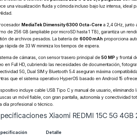
ece una visualización fluida y cómoda incluso bajo luz intensa, ideal
ilidad.
procesador
MediaTek Dimensity 6300 Octa-Core
a 2,4 GHz, junt
erno de 256 GB (ampliable por microSD hasta 1 TB), garantiza un rendim
tión de archivos pesados. La batería de
6000 mAh
proporciona auto
ga rápida de 33 W minimiza los tiempos de espera.
sistema de cámaras, con sensor trasero principal de
50 MP
y frontal d
eo en Full HD, cubriendo las necesidades de documentación, fotogra
ectividad 5G, Dual SIM y Bluetooth 5.4 aseguran máxima compatibilid
ntras que el sistema operativo HyperOS basado en Android 15 ofrece 
dispositivo incluye cable USB Tipo C y manual de usuario, eliminando
buscas un móvil fiable, con gran pantalla, autonomía y conectividad to
a día profesional o técnico.
pecificaciones Xiaomi REDMI 15C 5G 4GB 
pecificación
Detalle