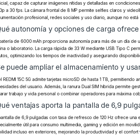
ificial, capaz de capturar imágenes nítidas y detalladas en condicion
0p a 30 fps. La cámara frontal de 8 MP permite selfies claros y video
umentación profesional, redes sociales y uso diario, aunque no está 
ué autonomía y opciones de carga ofrece 
batería de 6000 mAh proporciona autonomía para más de un día de uso
cina o laboratorio. La carga rápida de 33 W mediante USB Tipo C perm
utos, optimizando los tiempos de inactividad y asegurando disponibili
e puede ampliar el almacenamiento y usa
 el REDMI 15C 5G admite tarjetas microSD de hasta 1 TB, permitiendo a
esidades del usuario. Además, la ranura Dual SIM híbrida permite gesti
arar trabajo y vida personal o combinar operadores para máxima cob
ué ventajas aporta la pantalla de 6,9 pul
pantalla de 6,9 pulgadas con tasa de refresco de 120 Hz ofrece una e
ecialmente útil para consumo multimedia, gaming y edición en movilidad
bilidad incluso en exteriores, mejorando la productividad y el confort 