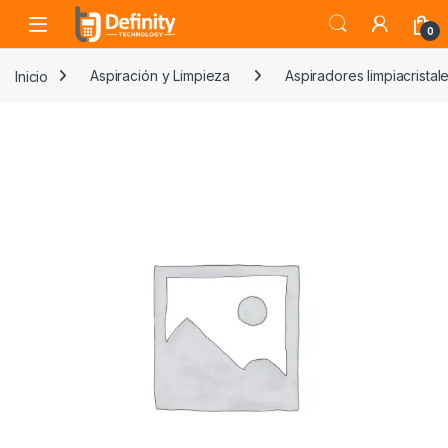
Skip to navigation
Skip to content
Open
0
Inicio
Aspiración y Limpieza
Aspiradores limpiacristal