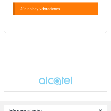
Aún no hay valoraciones.
Brands Carousel
Info para clientes