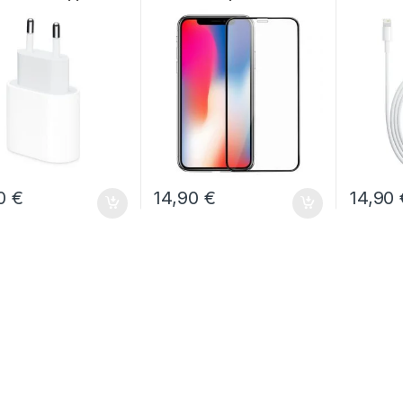
al
13 Pro Max
90
€
14,90
€
14,90