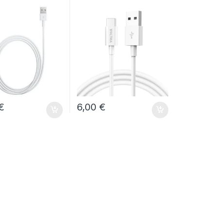
A/C
€
6,00
€