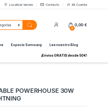
Localizar tienda
Contacto
Mi Cuenta
My Account
0,00
€
0
ne
Espacio Samsung
Lee nuestro Blog
¡Envíos GRATIS desde 50€!
ABLE POWERHOUSE 30W
HTNING