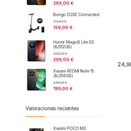
289,00
€
Origin
Bongo D20E Connected
179,00
€
159,00
€
Honor Magic8 Lite 5G
(8/512GB)
329,00
€
299,00
€
24,
Xiaomi REDMI Note 15
(8/256GB)
239,00
€
199,00
€
Valoraciones recientes
Xiaomi POCO M3