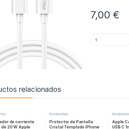
7,00
€
VOLTMA CABLE PO
uctos relacionados
ios
Accesorios
Accesori
dor de corriente
Protector de Pantalla
Apple Ca
 de 20 W Apple
Cristal Templado iPhone
USB C 1