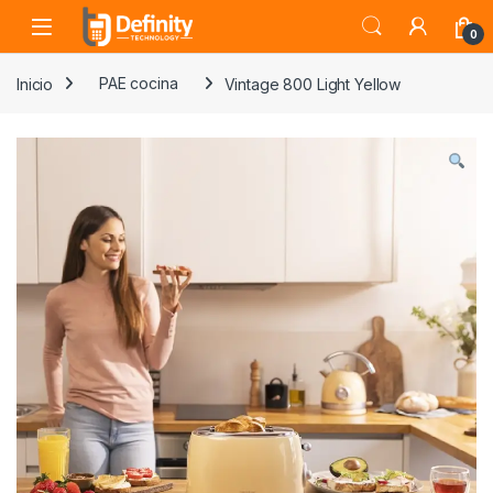
Skip to navigation
Skip to content
Open
0
Inicio
PAE cocina
Vintage 800 Light Yellow