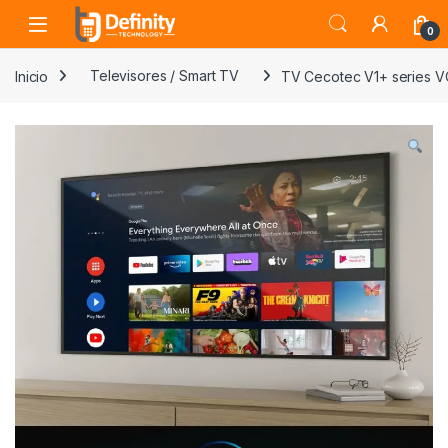
Skip to navigation
Skip to content
Open
0
Inicio
Televisores / Smart TV
TV Cecotec V1+ series 